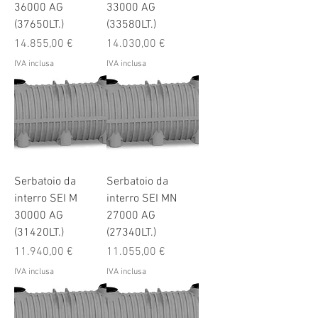
36000 AG
33000 AG
(37650LT.)
(33580LT.)
Prezzo
Prezzo
14.855,00 €
14.030,00 €
IVA inclusa
IVA inclusa
Serbatoio da
Serbatoio da
interro SEI M
interro SEI MN
30000 AG
27000 AG
(31420LT.)
(27340LT.)
Prezzo
Prezzo
11.940,00 €
11.055,00 €
IVA inclusa
IVA inclusa