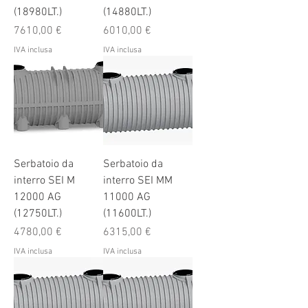
(18980LT.)
(14880LT.)
Prezzo
Prezzo
7610,00 €
6010,00 €
IVA inclusa
IVA inclusa
Serbatoio da
Serbatoio da
interro SEI M
interro SEI MM
12000 AG
11000 AG
(12750LT.)
(11600LT.)
Prezzo
Prezzo
4780,00 €
6315,00 €
IVA inclusa
IVA inclusa