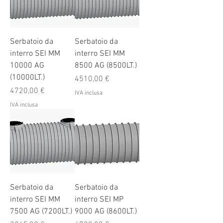
Serbatoio da
Serbatoio da
interro SEI MM
interro SEI MM
10000 AG
8500 AG (8500LT.)
(10000LT.)
Prezzo
4510,00 €
Prezzo
4720,00 €
IVA inclusa
IVA inclusa
Serbatoio da
Serbatoio da
interro SEI MM
interro SEI MP
7500 AG (7200LT.)
9000 AG (8600LT.)