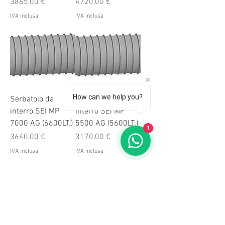
Prezzo
Prezzo
3865,00 €
4720,00 €
IVA inclusa
IVA inclusa
How can we help you?
Serbatoio da
Serbatoio da
interro SEI MP
interro SEI MP
7000 AG (6600LT.)
5500 AG (5600LT.)
1
Prezzo
Prezzo
3640,00 €
3170,00 €
IVA inclusa
IVA inclusa