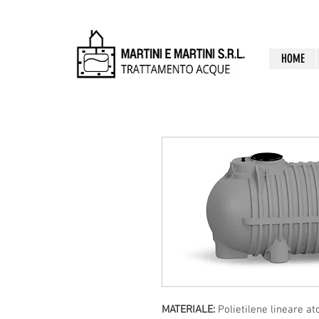
martiniemartinisrl
HOME
MATERIALE:
Polietilene lineare at