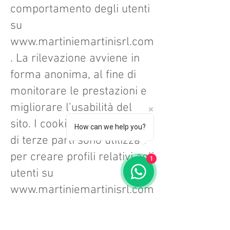
comportamento degli utenti
su
www.martiniemartinisrl.com
. La rilevazione avviene in
forma anonima, al fine di
monitorare le prestazioni e
migliorare l’usabilità del
sito. I cookies di profilazione
How can we help you?
di terze parti sono utilizzati
per creare profili relativi agli
1
utenti su
www.martiniemartinisrl.com
, al fine di proporre
messaggi pubblicitari in