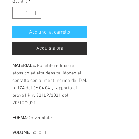
Quantità
*
Aggiungi al carrello
Acquista ora
MATERIALE:
Polietilene lineare
atossico ad alta densita' idoneo al
contatto con alimenti norma del D.M.
n. 174 del 06.04.04. , rapporto di
prova IIP n. 821LP/2021 del
20/10/2021
FORMA:
Orizzontale.
VOLUME:
5000 LT.