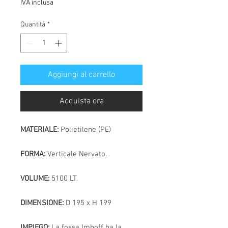
IVA inclusa
Quantità
*
Aggiungi al carrello
Acquista ora
MATERIALE:
Polietilene (PE)
FORMA:
Verticale Nervato.
VOLUME:
5100 LT.
DIMENSIONE:
D 195 x H 199
IMPIEGO:
La fossa Imhoff ha la