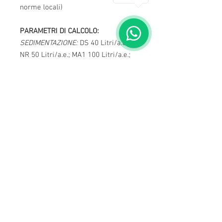
norme locali)
PARAMETRI DI CALCOLO:
SEDIMENTAZIONE:
DS 40 Litri/a.e.;
NR 50 Litri/a.e.; MA1 100 Litri/a.e.;
MA2 50 Litri/a.e.; VE 50 Litri/a.e.; BZ
50 Litri/a.e.;
DIGESTIONE:
DS 100 Litri/a.e.; NR
200 Litri/a.e.; MA1 150 Litri/a.e.; MA2
135 Litri/a.e.; VE 150 Litri/a.e.; BZ
250 Litri/a.e..
CARICO DIMENSIONALE:
DS
140 Litri/a.e.; NR 250 Litri/a.e.; MA1
250 Litri/a.e.; MA2 185 Litri/a.e.; VE
200 Litri/a.e.; BZ 300 Litri/a.e..
TEMPO DI DETENZIONE:
DS 4-6 ore;
NR 8-10 ore; MA1 8-10 ore; MA2 6-
8 ore; VE 6-8 ore; BZ 10-12 ore.
PORTATA DI PUNTA(QP):
3xQm.