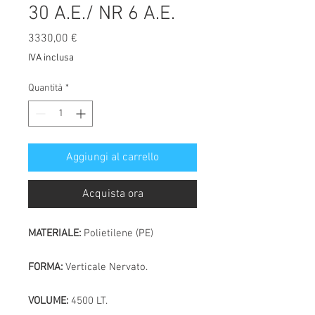
30 A.E./ NR 6 A.E.
Prezzo
3330,00 €
IVA inclusa
Quantità
*
Aggiungi al carrello
Acquista ora
MATERIALE:
Polietilene (PE)
FORMA:
Verticale Nervato.
VOLUME:
4500 LT.