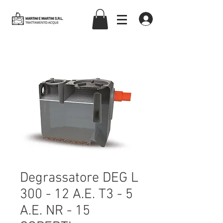
martiniemartinisrl
Degrassatore DEG L
300 - 12 A.E. T3 - 5
A.E. NR - 15