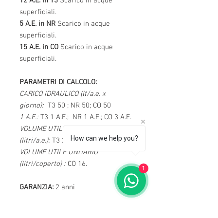
12 A.E. in T3
Scarico in acque
superficiali.
5 A.E. in NR
Scarico in acque
superficiali.
15 A.E. in CO
Scarico in acque
superficiali.
PARAMETRI DI CALCOLO:
CARICO IDRAULICO (lt/a.e. x
giorno):
T3 50 ; NR 50; CO 50
1 A.E.:
T3 1 A.E.; NR 1 A.E.; CO 3 A.E.
VOLUME UTILE UNITARIO
How can we help you?
(litri/a.e.):
T3 20-35 ; NR 50; CO -.
VOLUME UTILE UNITARIO
(litri/coperto) :
CO 16.
1
GARANZIA:
2 anni